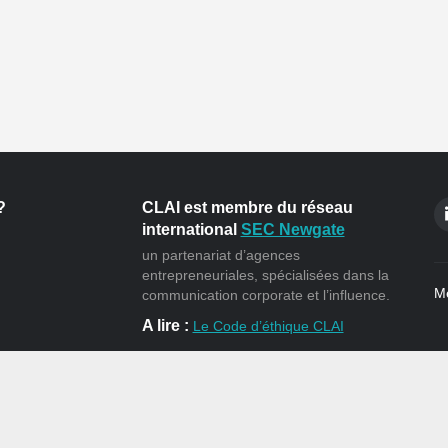
?
CLAI est membre du réseau
international
SEC Newgate
un partenariat d’agences
entrepreneuriales, spécialisées dans la
Me
communication corporate et l’influence.
A lire :
Le Code d’éthique CLAI