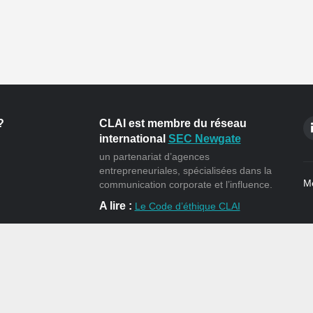
?
CLAI est membre du réseau
international
SEC Newgate
un partenariat d’agences
entrepreneuriales, spécialisées dans la
Me
communication corporate et l’influence.
A lire :
Le Code d’éthique CLAI