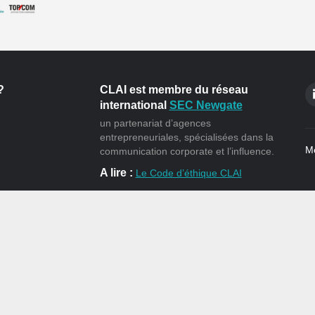
?
CLAI est membre du réseau
international
SEC Newgate
un partenariat d’agences
entrepreneuriales, spécialisées dans la
Me
communication corporate et l’influence.
A lire :
Le Code d’éthique CLAI