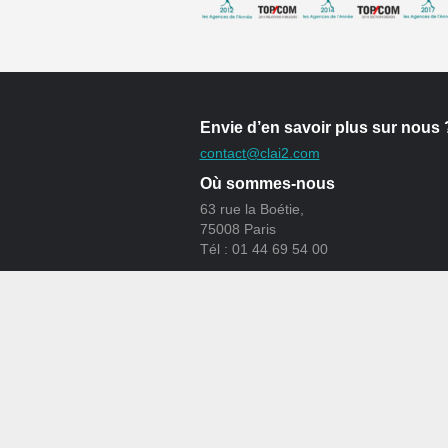
Envie d’en savoir plus sur nous 
contact@clai2.com
Où sommes-nous
63 rue la Boétie,
75008 Paris
Tél : 01 44 69 54 00