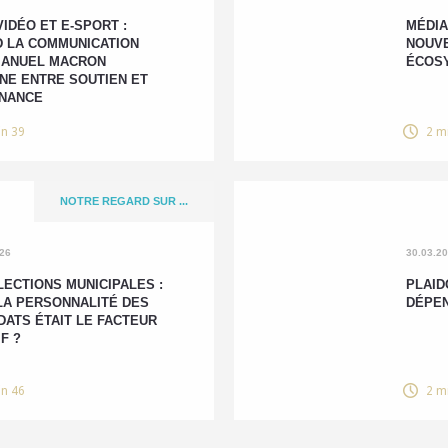
VIDÉO ET E-SPORT :
MÉDIA
 LA COMMUNICATION
NOUVE
MANUEL MACRON
ÉCOS
NE ENTRE SOUTIEN ET
NANCE
in 39
2 m
NOTRE REGARD SUR ...
026
30.03.2
LECTIONS MUNICIPALES :
PLAID
 LA PERSONNALITÉ DES
DÉPEN
DATS ÉTAIT LE FACTEUR
F ?
in 46
2 m