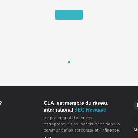
?
CLAI est membre du réseau
international
SEC Newgate
un partenariat d’agences
entrepreneuriales, spécialisées dans la
Me
communication corporate et l’influence.