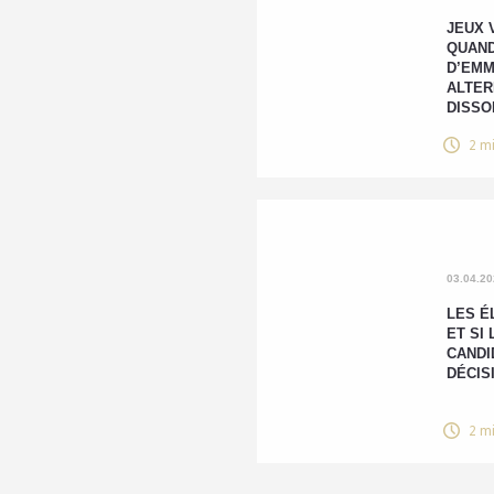
JEUX 
QUAND
D’EM
ALTER
DISSO
2 m
03.04.2
LES É
ET SI
CANDI
DÉCISI
2 m