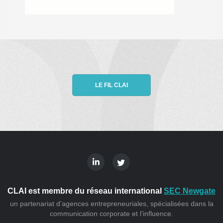
LE FIL CLAI
CLAI est membre du réseau international
SEC Newgate
un partenariat d’agences entrepreneuriales, spécialisées dans la
communication corporate et l’influence.