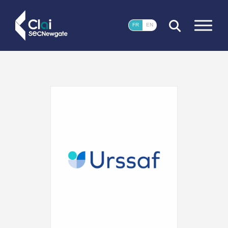
FERMER
FR
EN