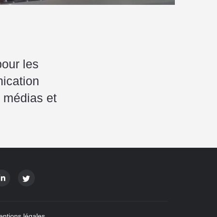
pour les
ication
ns médias et
ntions légales