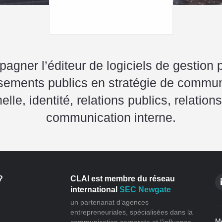
gner l’éditeur de logiciels de gestion 
ssements publics en stratégie de commun
nelle, identité, relations publics, relatio
communication interne.
?
CLAI est membre du réseau
international
SEC Newgate
un partenariat d’agences
entrepreneuriales, spécialisées dans la
Me