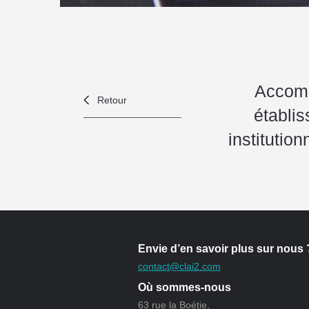
Accompa
Retour
établi
institution
Envie d’en savoir plus sur nous 
contact@clai2.com
Où sommes-nous
63 rue la Boétie,