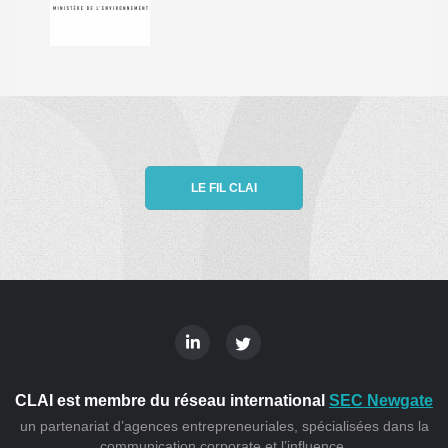
LE FIL CLAI
CLAI est membre du réseau international
SEC Newgate
un partenariat d’agences entrepreneuriales, spécialisées dans la
communication corporate et l’influence.