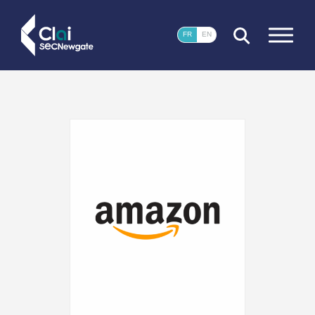
FERMER
FR
EN