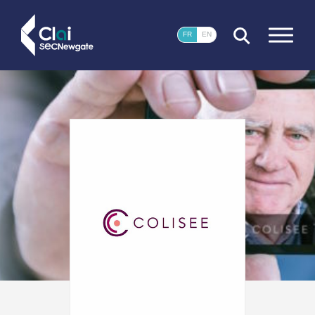
FERMER
FR
EN