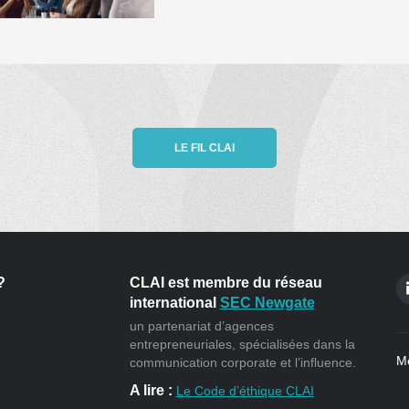
LE FIL CLAI
?
CLAI est membre du réseau
international
SEC Newgate
un partenariat d’agences
entrepreneuriales, spécialisées dans la
Me
communication corporate et l’influence.
A lire :
Le Code d’éthique CLAI