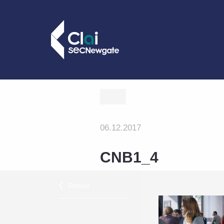
06.12.2017
CNB1_4
Retour