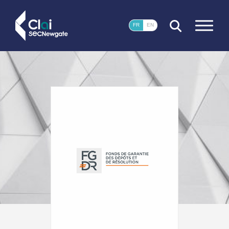
FERMER
FR
EN