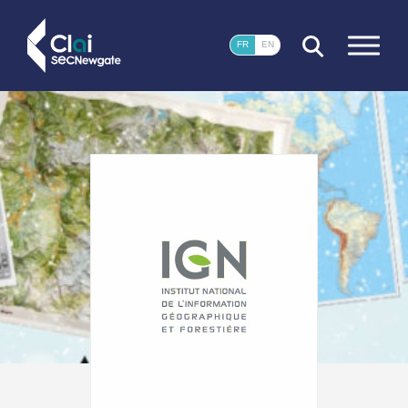
FERMER
FR
EN