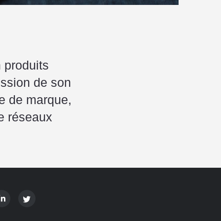
 produits
ession de son
me de marque,
ie réseaux