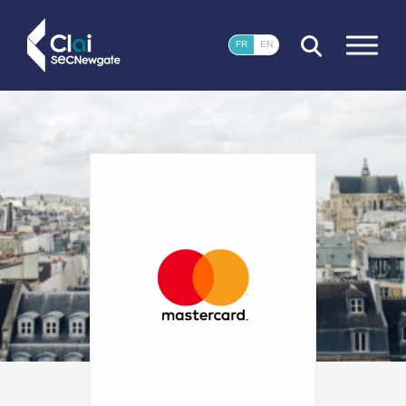
FERMER
FR
EN