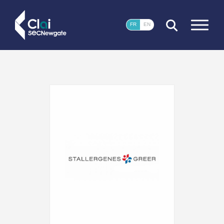
FERMER
FR
EN