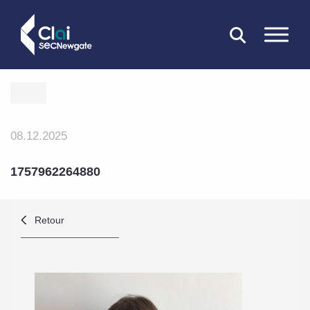
FERMER
08.12.2025
1757962264880
Retour