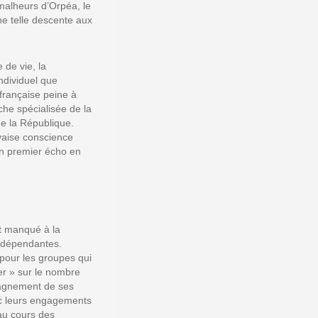
malheurs d’Orpéa, le
ne telle descente aux
 de vie, la
individuel que
 française peine à
che spécialisée de la
de la République.
vaise conscience
 un premier écho
en
nt manqué à la
s dépendantes.
 pour les groupes qui
ter » sur le nombre
mpagnement de ses
vec leurs engagements
au cours des