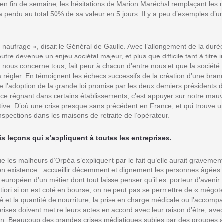
en fin de semaine, les hésitations de Marion Maréchal remplaçant les 
 perdu au total 50% de sa valeur en 5 jours. Il y a peu d’exemples d’u
n naufrage », disait le Général de Gaulle. Avec l’allongement de la durée
re devenue un enjeu sociétal majeur, et plus que difficile tant à titre 
qui nous concerne tous, fait peur à chacun d’entre nous et que la société
 à régler. En témoignent les échecs successifs de la création d’une bran
de l’adoption de la grande loi promise par les deux derniers présidents 
nce régnant dans certains établissements, c’est appuyer sur notre mau
ctive. D’où une crise presque sans précédent en France, et qui trouve
nspections dans les maisons de retraite de l’opérateur.
ois leçons qui s’appliquent à toutes les entreprises.
ue les malheurs d’Orpéa s’expliquent par le fait qu’elle aurait graveme
 son existence : accueillir décemment et dignement les personnes âgée
européen d’un métier dont tout laisse penser qu’il est porteur d’avenir
ortiori si on est coté en bourse, on ne peut pas se permettre de « mégo
té et la quantité de nourriture, la prise en charge médicale ou l’acco
prises doivent mettre leurs actes en accord avec leur raison d’être, a
on. Beaucoup des grandes crises médiatiques subies par des groupes 