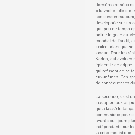
dernières années sont
« la vache folle » et
ses consommateurs, m
développée sur un co
qui, peu de temps apr
pollue le golfe du M
mondial de l’audit, q
justice, alors que s
longue. Pour les rés
Korian, qui avait en
épidémie de grippe, u
qui refusent de se fa
eux-mêmes. Ces spéci
de conséquences du
La seconde, c’est q
inadaptée aux enjeux
qui a laissé le tem
communiqué pour cont
avant deux jours pl
indépendante sur les
la crise médiatique :