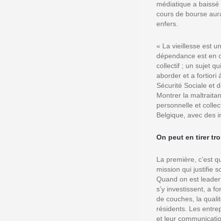
médiatique a baissé 
cours de bourse aura
enfers.
« La vieillesse est u
dépendance est en out
collectif ; un sujet 
aborder et a fortiori
Sécurité Sociale et 
Montrer la maltraita
personnelle et colle
Belgique
, avec des i
On peut en tirer tr
La première, c’est q
mission qui justifie
Quand on est leader 
s’y investissent, a f
de couches, la quali
résidents. Les entre
et leur communicati