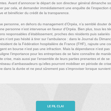
es. Avant d’annoncer le départ de son directeur général dimanche soir.
er par cela, et demander immédiatement une enquête de l’inspection de
tive et bénéficier du crédit de la transparence.
 que personne, en dehors du management d’Orpéa, n’a semblé douter d
ucune personne n’est intervenue en faveur d’Orpéa. Bien plus, tous les t
ens responsables d’établissement, proches des résidents puis salariés 
rs n’ont pas hésité à tirer sur l’ambulance : dans le Journal du Dimanc
président de la Fédération hospitalière de France (FHF), rajoute une co
argent en bourse n’est pas une infraction. Mais la dépendance n’est p
ouligne l’importance pour les entreprises de se faire connaître de mani
te crise, mais aussi par l’ensemble de leurs parties prenantes et de se 
réseau d’ambassadeurs qu’elles pourront mobiliser en période de cris
e dans la durée et ne peut sûrement pas s’improviser lorsque survient 
LE FIL CLAI