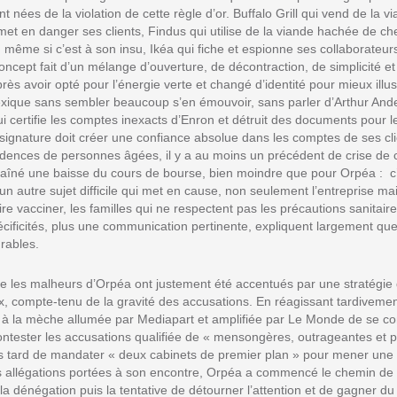
 nées de la violation de cette règle d’or. Buffalo Grill qui vend de la 
 met en danger ses clients, Findus qui utilise de la viande hachée de ch
ême si c’est à son insu, Ikéa qui fiche et espionne ses collaborateurs 
ncept fait d’un mélange d’ouverture, de décontraction, de simplicité et
ès avoir opté pour l’énergie verte et changé d’identité pour mieux illus
exique sans sembler beaucoup s’en émouvoir, sans parler d’Arthur Ande
ui certifie les comptes inexacts d’Enron et détruit des documents pour le
a signature doit créer une confiance absolue dans les comptes de ses cl
idences de personnes âgées, il y a au moins un précédent de crise de c
traîné une baisse du cours de bourse, bien moindre que pour Orpéa : c’
n autre sujet difficile qui met en cause, non seulement l’entreprise mai
ire vacciner, les familles qui ne respectent pas les précautions sanitaire
ficités, plus une communication pertinente, expliquent largement que l
rables.
ue les malheurs d’Orpéa ont justement été accentués par une stratégi
, compte-tenu de la gravité des accusations. En réagissant tardivement
ps à la mèche allumée par Mediapart et amplifiée par Le Monde de se c
ester les accusations qualifiée de « mensongères, outrageantes et pr
us tard de mandater « deux cabinets de premier plan » pour mener une 
 allégations portées à son encontre, Orpéa a commencé le chemin de c
 la dénégation puis la tentative de détourner l’attention et de gagner d