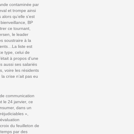
viande contaminée par
eval et trompe ainsi
alors qu’elle s’est
 bienveillance, BP
trer ce tournant,
rsen, le leader
s soustraire à la
ients…La liste est
e type, celui de
était à propos d’une
s aussi ses salariés
s, voire les résidents
a crise n’ait pas eu
e de communication
 le 24 janvier, ce
onsumer, dans un
éjudiciables »,
évaluation
roix du feuilleton de
u temps par des