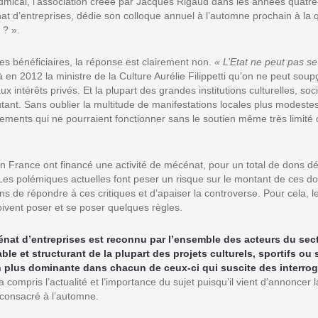
Admical, l’association créée par Jacques Rigaud dans les années quatre
t d’entreprises, dédie son colloque annuel à l’automne prochain à la q
 ? ».
es bénéficiaires, la réponse est clairement non.
« L’Etat ne peut pas se
jà en 2012 la ministre de la Culture Aurélie Filippetti qu’on ne peut sou
ux intérêts privés. Et la plupart des grandes institutions culturelles, soc
utant. Sans oublier la multitude de manifestations locales plus modeste
ssements qui ne pourraient fonctionner sans le soutien même très limité
n France ont financé une activité de mécénat, pour un total de dons dé
 Les polémiques actuelles font peser un risque sur le montant de ces don
 de répondre à ces critiques et d’apaiser la controverse. Pour cela, les
ivent poser et se poser quelques règles.
cénat d’entreprises est reconnu par l’ensemble des acteurs du se
le et structurant de la plupart des projets culturels, sportifs ou 
n plus dominante dans chacun de ceux-ci qui suscite des interrog
 compris l’actualité et l’importance du sujet puisqu’il vient d’annoncer 
a consacré à l’automne.