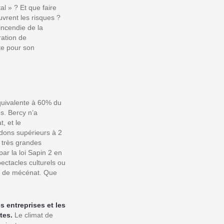
al » ? Et que faire
vrent les risques ?
ncendie de la
ration de
te pour son
quivalente à 60% du
s. Bercy n’a
, et le
dons supérieurs à 2
x très grandes
ar la loi Sapin 2 en
pectacles culturels ou
pe de mécénat. Que
s entreprises et les
tes.
Le climat de