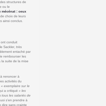
 des structures de
e ou le
u mécénat : ceux
 de choix de leurs
s ainsi conclus.
 ont conduit
e Sackler, très
iblement entaché par
 de rembourser les
la suite de la mise
 à renoncer à
es activités du
t
« exemplaire sur le
ui a critiqué
« les
à tous les salariés de
uoi s’en prendre à
e dire sans crainte