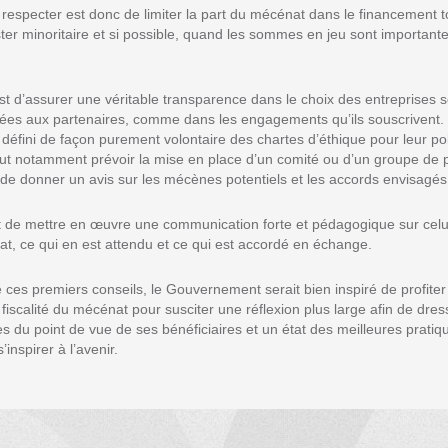
respecter est donc de limiter la part du mécénat dans le financement to
t rester minoritaire et si possible, quand les sommes en jeu sont importan
t d’assurer une véritable transparence dans le choix des entreprises so
dées aux partenaires, comme dans les engagements qu’ils souscrivent. 
défini de façon purement volontaire des chartes d’éthique pour leur pol
ut notamment prévoir la mise en place d’un comité ou d’un groupe de 
e donner un avis sur les mécènes potentiels et les accords envisagés
t de mettre en œuvre une communication forte et pédagogique sur celui
at, ce qui en est attendu et ce qui est accordé en échange.
e ces premiers conseils, le Gouvernement serait bien inspiré de profi
 fiscalité du mécénat pour susciter une réflexion plus large afin de dres
s du point de vue de ses bénéficiaires et un état des meilleures prati
’inspirer à l’avenir.