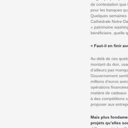
de contestation que l
pour les banques qui
Quelques semaines a
Cathédrale Notre-Da
« patrimoine washing
bénéficiaire, quelle
« Faut-il en finir a
Au-delà de ces quel
montant du don, usag
d’ailleurs pas manqué
Gouvernement semble
millions d’euros ave
opérations financées
matière de cadeaux li
à des compétitions s
proposer aux entrepr
Mais plus fondament
projets qu’elles so