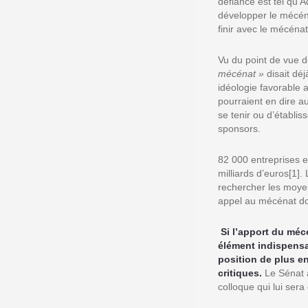
défiance est tel qu’
développer le mécéna
finir avec le mécénat
Vu du point de vue d
mécénat »
disait dé
idéologie favorable a
pourraient en dire a
se tenir ou d’établi
sponsors.
82 000 entreprises e
milliards d’euros
[1]
.
rechercher les moyens
appel au mécénat do
Si l’apport du mé
élément indispensab
position de plus e
critiques.
Le Sénat a
colloque qui lui ser