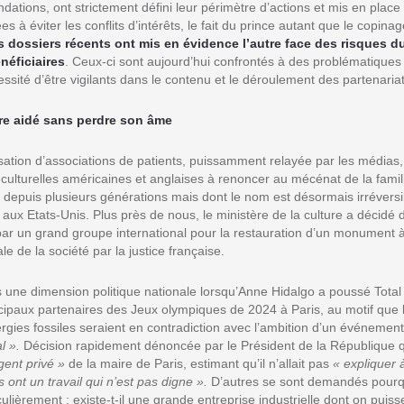
ndations, ont strictement défini leur périmètre d’actions et mis en place
 à éviter les conflits d’intérêts, le fait du prince autant que le copinag
s dossiers récents ont mis en évidence l’autre face des risques d
néficiaires
. Ceux-ci sont aujourd’hui confrontés à des problématiques
ssité d’être vigilants dans le contenu et le déroulement des partenariat
être aidé sans perdre son âme
isation d’associations de patients, puissamment relayée par les médias,
s culturelles américaines et anglaises à renoncer au mécénat de la famill
 depuis plusieurs générations mais dont le nom est désormais irrévers
s aux Etats-Unis. Plus près de nous, le ministère de la culture a décidé
par un grand groupe international pour la restauration d’un monument à 
le de la société par la justice française.
 une dimension politique nationale lorsqu’Anne Hidalgo a poussé Total
ncipaux partenaires des Jeux olympiques de 2024 à Paris, au motif que l
gies fossiles seraient en contradiction avec l’ambition d’un événemen
l ».
Décision rapidement dénoncée par le Président de la République q
gent privé »
de la maire de Paris, estimant qu’il n’allait pas
« expliquer 
s ont un travail qui n’est pas digne ».
D’autres se sont demandés pourq
ulièrement : existe-t-il une grande entreprise industrielle dont on puiss