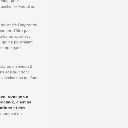
-vingt pour
uestion « Faut-il en
 priver de l’apport du
pçonner d’être par
iales ou sportives
s qui ne pourraient
 de quelques
clarés d’environ 2
s et il faut donc
 institutions qui font
cteur comme un
sociaux, c’est sa
ations et des
la tenue d’un