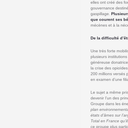
elles ont créé des fo
gouvernance destinées
gaspillage.
Plusieur
que courent ses bé
mécènes et à la néce
De la difficulté d’
Une très forte mobil
plusieurs institution
généreuse donatrice
la crise des opioïde
200 millions versés 
en examen d’une filia
Le sujet a même pris
devenir l’un des pri
Groupe dans les éner
plan environnementa
états d’âmes sur l’ar
Total en France qu’il
ce groupe plus partic