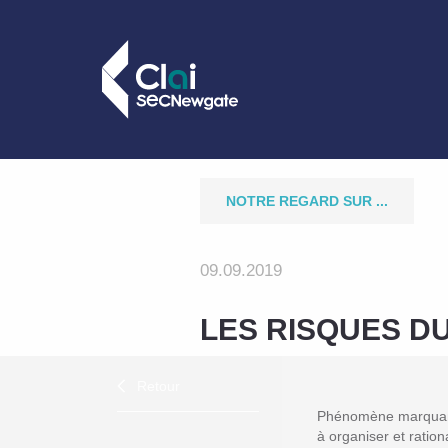
NOTRE REGARD SUR ...
09.09.2019
LES RISQUES D
Retour
Phénomène marquant
à organiser et ration