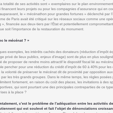
a totalité de ses activités sont « exemplaires sur le plan environnement
 financent leurs projets ou pour les compagnies d’assurance qui en cou
uparavant, le « mécénathon pour grandes fortunes » déclenché par l’i
me de Paris avait été critiqué sur les réseaux sociaux comme une opé
 », financée aux deux-tiers par l’État et potentiellement compromettan
 que soit l’importance de la restauration du monument.
vec le mécénat ? »
ques exemples, les intérêts cachés des donateurs (réduction d’impôt é
e privé de lieux publics, enjeux d’image) sont de plus en plus souligné
 de proposer de rendre moins attractif le dispositif fiscal lié au mécénat
 pencher pour une réduction du crédit d’impôt de 60 à 40% pour les 
c la volonté de préserver le mécénat dit de proximité par opposition au
 par les très grands groupes. Dans le même temps, les règles posées p
mitent fortement, en raison du coût des places, les invitations à des s
portives, qui sont pourtant une des principales contreparties de ce ty
ises à la place ?
alement, c’est le problème de l’adéquation entre les activités de
utiennent qui est soulevé et fait l’objet de dénonciations croissan