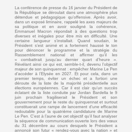
La conférence de presse du 16 janvier du Président de
la République se déroulait dans une atmosphère plus
détendue et pédagogique qu’offensive. Après avoir,
dans un exposé liminaire, rappelé les axes majeurs de
sa politique et en avoir souligné la cohérence,
Emmanuel Macron répondait à des questions trop
diverses et inégales pour être mis en difficulté. Une
certaine langueur s’installait. Quand soudain, le
Président s’est animé et a fortement haussé le ton
pour dénoncer le programme et la stratégie du
Rassemblement national et affirmer qu’il les
« combattrait jusqu’au dernier quart d’heure ».
Révélant ainsi ce qui est, semble-t-il, devenu l’objectif
majeur de son quinquennat : empêcher Marine Le Pen
d’accéder à l’Elysée en 2027. Et pour cela, dans un
premier temps, éviter un échec et a fortiori une
déroute de la liste de la majorité présidentielle aux
élections européennes. Car il est clair qu’un succès
éclatant de la liste conduite par Jordan Bardella le 9
juin prochain fragiliserait le Président et son
gouvernement pour le reste du quinquennat et surtout
constituerait une rampe de lancement d’une efficacité
redoutable pour la quatrième candidature de Marine
Le Pen. C’est à l’aune de cet objectif qu’il faut analyser
la séquence de communication ouverte lors des vœux
du 31 décembre au cours desquels le Président a
annoncé son futur « rendez-vous avec la nation » et