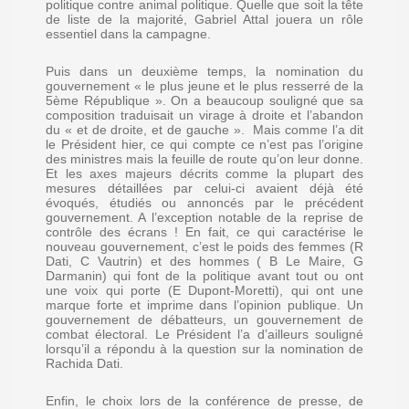
politique contre animal politique. Quelle que soit la tête
de liste de la majorité, Gabriel Attal jouera un rôle
essentiel dans la campagne.
Puis dans un deuxième temps, la nomination du
gouvernement « le plus jeune et le plus resserré de la
5ème République ». On a beaucoup souligné que sa
composition traduisait un virage à droite et l’abandon
du « et de droite, et de gauche ». Mais comme l’a dit
le Président hier, ce qui compte ce n’est pas l’origine
des ministres mais la feuille de route qu’on leur donne.
Et les axes majeurs décrits comme la plupart des
mesures détaillées par celui-ci avaient déjà été
évoqués, étudiés ou annoncés par le précédent
gouvernement. A l’exception notable de la reprise de
contrôle des écrans ! En fait, ce qui caractérise le
nouveau gouvernement, c’est le poids des femmes (R
Dati, C Vautrin) et des hommes ( B Le Maire, G
Darmanin) qui font de la politique avant tout ou ont
une voix qui porte (E Dupont-Moretti), qui ont une
marque forte et imprime dans l’opinion publique. Un
gouvernement de débatteurs, un gouvernement de
combat électoral. Le Président l’a d’ailleurs souligné
lorsqu’il a répondu à la question sur la nomination de
Rachida Dati.
Enfin, le choix lors de la conférence de presse, de