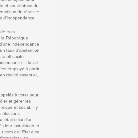
e et conciliatrice de
 condition de réussite
me d’indépendance.
de trois
 la République
t d’une indépendance
un taux d’abstention
te efficacité
ensuelle. Il fallait
’est employé à partir
n réalité essentiel,
appelés à voter pour
ôler et gérer les
mique et social. Il y
s élections
al était celui d’un
 leur installation et
au nom de l’Etat à ce