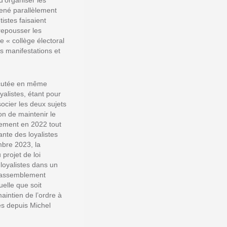
d’organiser les
 mené parallèlement
istes faisaient
 repousser les
le « collège électoral
s manifestations et
iscutée en même
yalistes, étant pour
socier les deux sujets
n de maintenir le
nement en 2022 tout
ante des loyalistes
mbre 2023, la
projet de loi
 loyalistes dans un
e Rassemblement
uelle que soit
aintien de l’ordre à
és depuis Michel