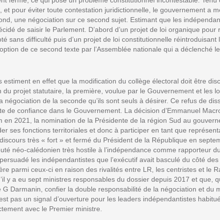
ent fermé, ce qui pose un problème constitutionnel incontestable. Tenu 
es, et pour éviter toute contestation juridictionnelle, le gouvernement a
ond, une négociation sur ce second sujet. Estimant que les indépendant
a décidé de saisir le Parlement. D’abord d’un projet de loi organique pour
té sans difficulté puis d’un projet de loi constitutionnelle réintroduisant 
adoption de ce second texte par l’Assemblée nationale qui a déclenché le
 estiment en effet que la modification du collège électoral doit être d
 du projet statutaire, la première, voulue par le Gouvernement et les lo
 négociation de la seconde qu’ils sont seuls à désirer. Ce refus de dis
erte de confiance dans le Gouvernement. La décision d’Emmanuel Macro
m en 2021, la nomination de la Présidente de la région Sud au gouver
der ses fonctions territoriales et donc à participer en tant que représent
 discours très « fort » et fermé du Président de la République en septe
uté néo-calédonien très hostile à l’indépendance comme rapporteur du 
t persuadé les indépendantistes que l’exécutif avait basculé du côté des
re parmi ceux-ci en raison des rivalités entre LR, les centristes et l
’il y a eu sept ministres responsables du dossier depuis 2017 et que, q
de G Darmanin, confier la double responsabilité de la négociation et du m
st pas un signal d’ouverture pour les leaders indépendantistes habitu
ectement avec le Premier ministre.