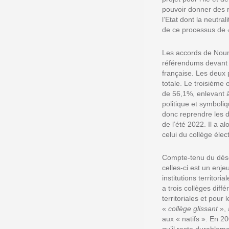
pouvoir donner des re
l’Etat dont la neutra
de ce processus de
Les accords de Noumé
référendums devant p
française. Les deux 
totale. Le troisième
de 56,1%, enlevant à
politique et symboliq
donc reprendre les d
de l’été 2022. Il a 
celui du collège élect
Compte-tenu du déséq
celles-ci est un enje
institutions territor
a trois collèges diff
territoriales et pour 
«
collège glissant
», 
aux « natifs ». En 2