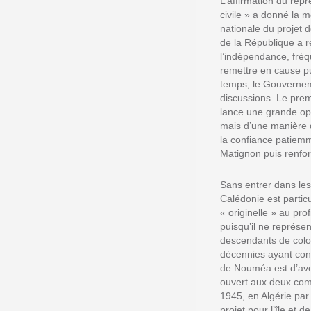
L’affirmation du repr
civile » a donné la m
nationale du projet d
de la République a r
l’indépendance, fréq
remettre en cause pu
temps, le Gouvernemen
discussions. Le pre
lance une grande opé
mais d’une manière q
la confiance patiemm
Matignon puis renfo
Sans entrer dans le
Calédonie est particu
« originelle » au pro
puisqu’il ne représe
descendants de colon
décennies ayant cont
de Nouméa est d’avoi
ouvert aux deux com
1945, en Algérie pa
projet pour l’île et 