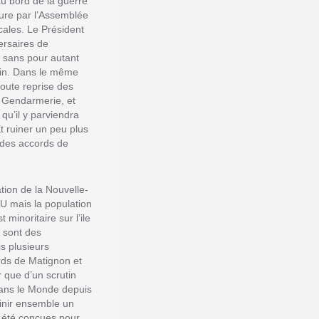
 au bord de la guerre
ture par l’Assemblée
ocales. Le Président
ersaires de
, sans pour autant
juin. Dans le même
toute reprise des
 Gendarmerie, et
qu’il y parviendra
t ruiner un peu plus
r des accords de
ion de la Nouvelle-
ONU mais la population
 minoritaire sur l’ile
s sont des
s plusieurs
rds de Matignon et
r que d’un scrutin
dans le Monde depuis
inir ensemble un
nt été conçues pour