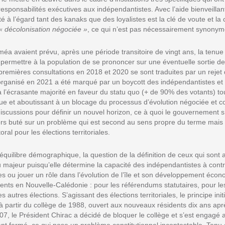
sponsabilités exécutives aux indépendantistes. Avec l’aide bienveillant
lité à l’égard tant des kanaks que des loyalistes est la clé de voute et la
« décolonisation négociée »
, ce qui n’est pas nécessairement synony
a avaient prévu, après une période transitoire de vingt ans, la tenue 
ermettre à la population de se prononcer sur une éventuelle sortie de
premières consultations en 2018 et 2020 se sont traduites par un reje
 organisé en 2021 a été marqué par un boycott des indépendantistes et 
 l’écrasante majorité en faveur du statu quo (+ de 90% des votants) tou
ue et aboutissant à un blocage du processus d’évolution négociée et cons
iscussions pour définir un nouvel horizon, ce à quoi le gouvernement s
alors buté sur un problème qui est second au sens propre du terme mais e
oral pour les élections territoriales.
uilibre démographique, la question de la définition de ceux qui sont 
u majeur puisqu’elle détermine la capacité des indépendantistes à contr
iales ou jouer un rôle dans l’évolution de l’île et son développement écono
érents en Nouvelle-Calédonie : pour les référendums statutaires, pour le
les autres élections. S’agissant des élections territoriales, le principe initi
à partir du collège de 1988, ouvert aux nouveaux résidents dix ans après
007, le Président Chirac a décidé de bloquer le collège et s’est engagé 