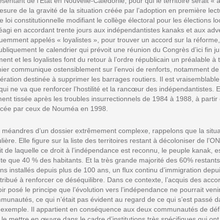
ésentant de l’Etat en Nouvelle-Calédonie, pour qui le territoire serait «
esure de la gravité de la situation créée par l’adoption en première lec
e loi constitutionnelle modifiant le collège électoral pour les élections l
éagi en accordant trente jours aux indépendantistes kanaks et aux adv
uemment appelés « loyalistes », pour trouver un accord sur la réforme
bliquement le calendrier qui prévoit une réunion du Congrès d’ici fin 
t et les loyalistes font du retour à l’ordre républicain un préalable à 
mier communique ostensiblement sur l’envoi de renforts, notamment de
ration destinée à supprimer les barrages routiers. Il est vraisemblable 
ui ne va que renforcer l’hostilité et la rancœur des indépendantistes. E
ent tissée après les troubles insurrectionnels de 1984 à 1988, à parti
rcée par ceux de Nouméa en 1998.
s méandres d’un dossier extrêmement complexe, rappelons que la situat
lière. Elle figure sur la liste des territoires restant à décoloniser de l’
fit de laquelle ce droit à l’indépendance est reconnu, le peuple kanak, est
nte que 40 % des habitants. Et la très grande majorité des 60% restant
s installés depuis plus de 100 ans, un flux continu d’immigration depui
ribué à renforcer ce déséquilibre. Dans ce contexte, l’acquis des acco
r posé le principe que l’évolution vers l’indépendance ne pourrait veni
munautés, ce qui n’était pas évident au regard de ce qui s’est passé 
r exemple. Il appartient en conséquence aux deux communautés de déf
de le mettre en œuvre dans le cadre d’institutions très spécifiques qui o