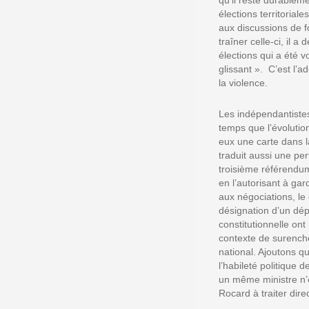
qu’il reste durablem
élections territorial
aux discussions de f
traîner celle-ci, il 
élections qui a été vo
glissant ». C’est l’
la violence.
Les indépendantistes
temps que l’évolution
eux une carte dans la
traduit aussi une p
troisième référendu
en l’autorisant à gar
aux négociations, le
désignation d’un dép
constitutionnelle on
contexte de surenchè
national. Ajoutons qu
l’habileté politique 
un même ministre n’e
Rocard à traiter dir