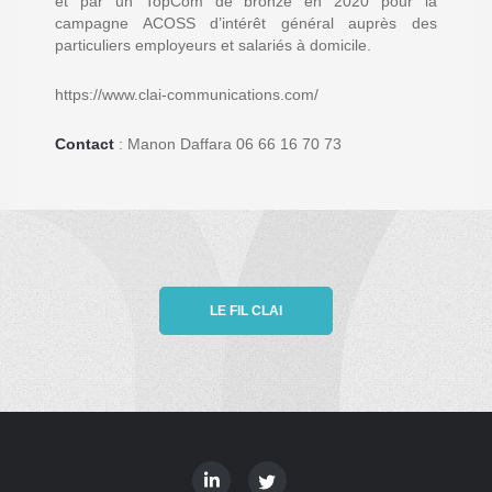
et par un TopCom de bronze en 2020 pour la
campagne ACOSS d’intérêt général auprès des
particuliers employeurs et salariés à domicile.
https://www.clai-communications.com/
Contact
:
Manon Daffara
06 66 16 70 73
LE FIL CLAI