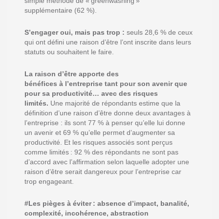
simple
méthode de « greenwashing »
supplémentaire
(62
%)
.
S’engager oui, mais pas tro
p :
seuls 28,6
% de ceux
qui ont défini une raison d’être l’ont inscrite dans leurs
statuts ou souhaitent le faire
.
L
a raison d’être apporte d
es
bénéfices
à
l’entreprise
tant pour son avenir que
pour sa productivité
…
avec
des risques
limités
.
U
ne majorité de répondants estime
que la
définition d’une raison d’être donne deux avantages à
l’entreprise :
ils sont 77
% à penser qu’elle lui donne
un avenir et 69
% qu’elle permet d’augmenter sa
productivité.
Et les risques associés sont perçus
comme limités :
92
% des répondants ne sont pas
d’accord avec l’affirmation selon laquelle adopter une
raison d’être serait dangereux pour l’entreprise car
trop engageant.
#
Les pièges à éviter :
absence d’impact,
banalité,
complexité, incohérence, abstraction