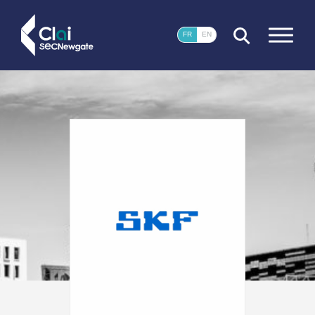
FERMER
FR
EN