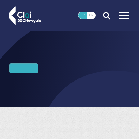
FERMER
FR
EN