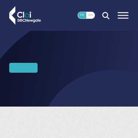
FERMER
FR
EN