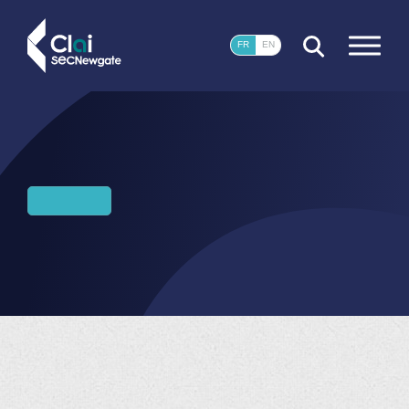
FERMER
FR
EN