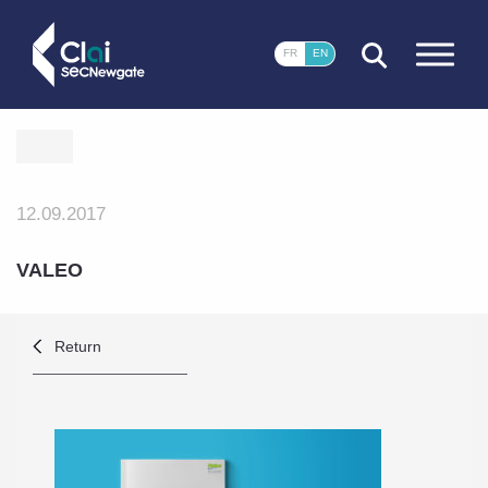
CLOSE
FR
EN
12.09.2017
VALEO
Return